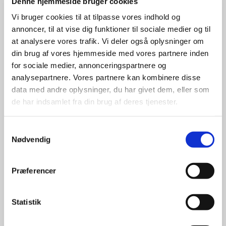
parterapi
Denne hjemmeside bruger cookies
Vi bruger cookies til at tilpasse vores indhold og
annoncer, til at vise dig funktioner til sociale medier og til
Alle par kan opleve at sidde fast i deres mønstre,
at analysere vores trafik. Vi deler også oplysninger om
samtaler og følelser. Man kan føle sig opslidt, træt,
din brug af vores hjemmeside med vores partnere inden
vred, ked af det og uoplagt i relationen. Det kan
for sociale medier, annonceringspartnere og
være, at der er tavshed, skænderier, konflikter,
forladthedsfølelser, utroskab, opgivenhed eller
analysepartnere. Vores partnere kan kombinere disse
andet, som vanskeliggør og tynger relationen.
data med andre oplysninger, du har givet dem, eller som
de har indsamlet fra din brug af deres tjenester.
Samtykkevalg
I parterapien får I mulighed for at se på og arbjede
Nødvendig
med jeres kommunikation og følelser, og hvordan I
påvirker hinanden. Målet er at udvide og
reorganisere de svære følelsesmæssige reaktioner
Præferencer
og skabe grobud for etablering af et mere trygt
bånd imellem jer, hvor I kan være mere responsive
overfor hinanden og mindre fastlåste.
Statistik