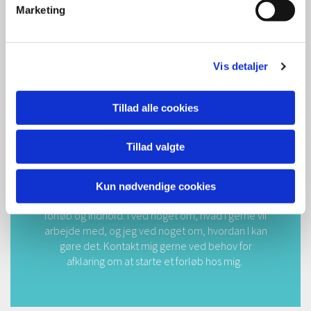
Marketing
Jeg arbejder primært ud fra en evidensbaseret
metode i parterapi, der hedder Emotionsfokuseret
Parterapi og kombinerer denne metode med
andre, når det er relevant Jeg har hjulpet mange
Vis detaljer
par videre med en stærkere, bedre og mere
afklaret relation.
Tillad alle cookies
Tillad valgte
Et forløb kan være kortere fra 3-5 sessioner til mere
længerevarende forløb på 10-12 gange. Den første
samtale vil være en indledende og begyndende
Kun nødvendige cookies
samtale, hvor vi sammen kan lægge rammer for
forløb og indhold. I ved noget om, hvad I gerne vil
arbejde med, og jeg ved noget om, hvordan I kan
gøre det. Kontakt mig gerne ved behov for
afklaring om at starte et forløb hos mig.