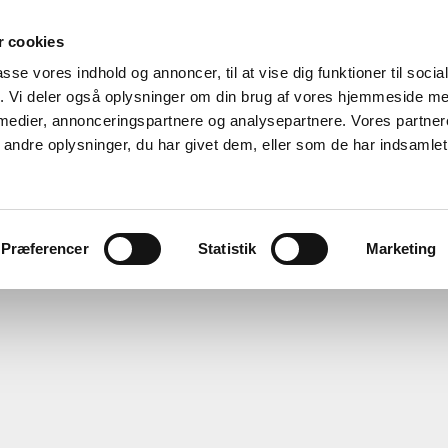
 cookies
passe vores indhold og annoncer, til at vise dig funktioner til soci
fik. Vi deler også oplysninger om din brug af vores hjemmeside m
 medier, annonceringspartnere og analysepartnere. Vores partne
ndre oplysninger, du har givet dem, eller som de har indsamlet 
sk rådgivning og terapi - Dragør og
Forside
Ydelser
Parterapi
Om
Kontakt
Præferencer
Statistik
Marketing