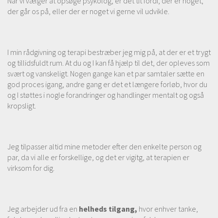
Når vi vælger at opsøge psykolog, er det tit fordi, der er noget,
der går os på, eller der er noget vi gerne vil udvikle.
I min rådgivning og terapi bestræber jeg mig på, at der er et trygt
og tillidsfuldt rum. At du og I kan få hjælp til det, der opleves som
svært og vanskeligt. Nogen gange kan et par samtaler sætte en
god proces igang, andre gang er det et længere forløb, hvor du
og I støttes i nogle forandringer og handlinger mentalt og også
kropsligt.
Jeg tilpasser altid mine metoder efter den enkelte person og
par, da vi alle er forskellige, og det er vigitg, at terapien er
virksom for dig.
Jeg arbejder ud fra en
helheds tilgang,
hvor enhver tanke,