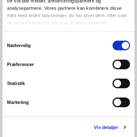
for sociale medier, annonceringspartnere og
analysepartnere. Vores partnere kan kombinere disse
data med andre oplysninger, du har givet dem, eller som
Jeg er 52 år, uddannet psykolog, cand. psych., fra Københavns
de har indsamlet fra din brug af deres tjenester.
Universitet i 2007, og autoriseret af Psykolognævnet i 2010. Jeg
har efterfølgende taget en to-årig efteruddannelse i narrativ og
Samtykkevalg
systemisk psykoterapi, samt en efteruddannelse i relationel
Nødvendig
biologisk traumeterapi, hvor vi arbejder med vanskeligheder ud
fra kroppens præmisser.
Præferencer
Jeg kan tilbyde forløb til både børn, unge og voksne. Samt
Statistik
workshops og andre forløb på arbejdspladser. Jeg har arbejdet i
privat praksis og i forskellige kommunale rådgivninger indenfor
børne- og familieområdet. Er tilknyttet psykolog i
Marketing
PsykologhusetTrekanten.
Vis detaljer
Privat er jeg gift med Jannik og har tre børn.