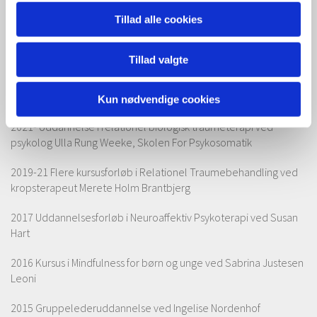
Tillad alle cookies
Uddannelser og kursus:
Tillad valgte
2024-25 Emotionsfokuseret parterapi ved dansk center for
emotionsfokuseret terapi
Kun nødvendige cookies
2021- Uddannelse i relationel biologisk traumeterapi ved
psykolog Ulla Rung Weeke, Skolen For Psykosomatik
2019-21 Flere kursusforløb i Relationel Traumebehandling ved
kropsterapeut Merete Holm Brantbjerg
2017 Uddannelsesforløb i Neuroaffektiv Psykoterapi ved Susan
Hart
2016 Kursus i Mindfulness for børn og unge ved Sabrina Justesen
Leoni
2015 Gruppelederuddannelse ved Ingelise Nordenhof